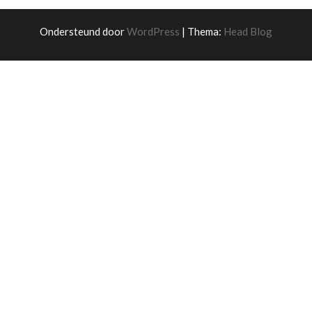
Ondersteund door
WordPress
|
Thema:
Head Blog