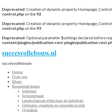
Deprecated
: Creation of dynamic property Homepage_Control::
control.php
on line
92
Deprecated
: Creation of dynamic property Homepage_Control:
control.php
on line
93
Deprecated
: Optional parameter $settings declared before requ
content/plugins/publication-rest-plugin/publication-rest.p
succesvollebouw.nl
succesvollebouw
Home
Over ons
Blogs
Bouwbegrippen
Interieur
Schoonmaak
Landschapsarchitectuur en tuinieren
Ontwerp, meubels en woondecoratie
Hygiënie