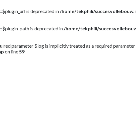
$plugin_url is deprecated in
/home/tekphili/succesvollebouw
:$plugin_path is deprecated in
/home/tekphili/succesvollebou
ired parameter $log is implicitly treated as a required parameter
hp
on line
59